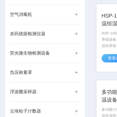
空气消毒机
HSP-
温恒
HSP-1
农药残留检测仪器
养箱设备
湿培养箱 《功能型》 对需
一定温度
荧光微生物检测设备
查看
织、医药
物的饲养
负压称量罩
多功
浮游菌采样器
温设
箱
多功能小
尘埃粒子计数器
温恒湿培