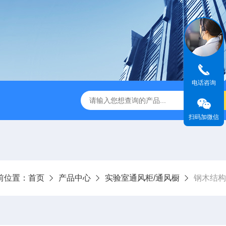
电话咨询
-1型风量仪
BHC-1300IIA/B3生物安全柜哪家好
SW-CJ-
扫码加微信
前位置：
首页
产品中心
实验室通风柜/通风橱
钢木结构