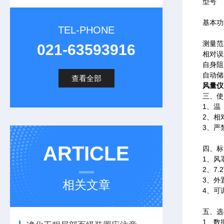
型号
基本功
TEL-PHONE
测量范
021-63593916
相对误
自身阻
自动储
查看全部
风量仪
三、使
1、温
2、相
3、严
ARTICLE
四、标
1、风罩：
2、7
3、外
相关文章
4、可
五
1、