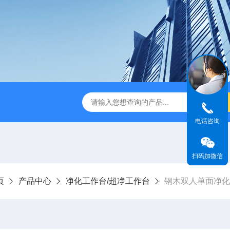
-1型风量仪
BHC-1300IIA/B3生物安全柜哪家好
SW-CJ-
电话咨询
扫码加微信
页
产品中心
净化工作台/超净工作台
钢木双人单面净化