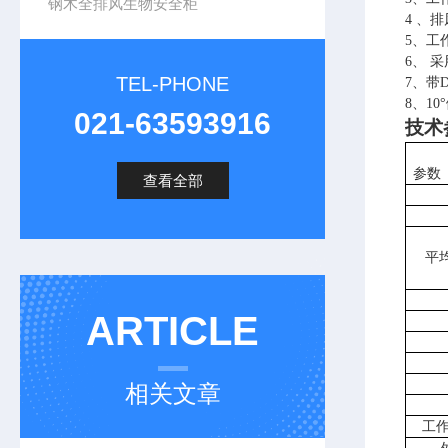
钢木全排风生物安全柜
4
、
排
5
、
工
6
、
采
TEL-PHONE
7
、带
8
、
10°
021-63593916
技术
参数
查看全部
平
ARTICLE
相关文章
工