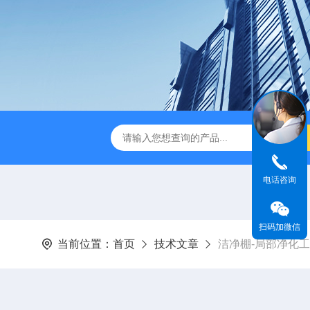
-1型风量仪
BHC-1300IIA/B3生物安全柜哪家好
SW-CJ-
电话咨询
扫码加微信
当前位置：
首页
技术文章
洁净棚-局部净化