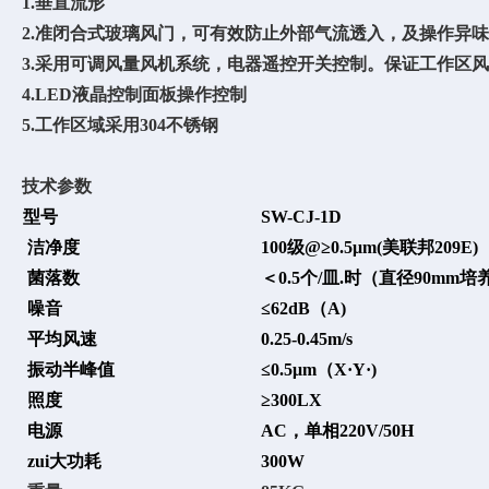
1.垂直流形
2.准闭合式玻璃风门，可有效防止外部气流透入，及操作异
3.采用可调风量风机系统，电器遥控开关控制。保证工作区
4.LED液晶控制面板操作控制
5.工作区域采用304不锈钢
技术参数
型号
SW-CJ-1D
洁净度
100级@≥0.5
μm
(美联邦209E)
菌落数
＜0.5个/皿.时（直径90mm
噪音
≤62dB（A)
平均风速
0.25-0.45m/s
振动半峰值
≤0.5μm（X·Y·)
照度
≥300LX
电源
AC，单相220V/50H
zui大功耗
300W