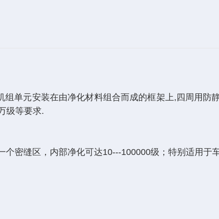
机组单元安装在由净化材料组合而成的框架上,四周用防
万级等要求.
缝区，内部净化可达10---100000级；特别适用于