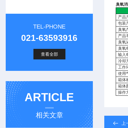
臭氧
消
产品
包装
TEL-PHONE
臭氧产
021-63593916
产品
臭氧
臭氧
查看全部
输入
冷却
工作
使用
箱体
箱体
操作
ARTICLE
相关文章
上