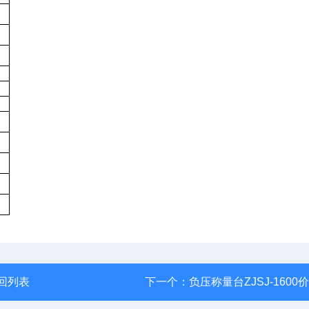
回列表
下一个：
负压称量台ZJSJ-1600