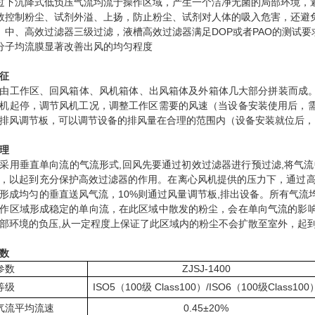
过下沉降式低负压气流均流于操作区域，产生一个洁净无菌的局部环境，
效控制粉尘、试剂外溢、上扬，防止粉尘、试剂对人体的吸入危害，还避
、中、高效过滤器三级过滤，液槽高效过滤器满足DOP或者PAO的测试要
分子均流膜显著改善出风的均匀程度
征
由工作区、回风箱体、风机箱体、出风箱体及外箱体几大部分拼装而成。
机起停，调节风机工况，调整工作区需要的风速（当设备安装使用后，
排风调节板，可以调节设备的排风量在合理的范围内（设备安装就位后，
理
采用垂直单向流的气流形式,回风先要通过初效过滤器进行预过滤,将气
，以起到充分保护高效过滤器的作用。在离心风机提供的压力下，通过高
形成均匀的垂直送风气流，10%则通过风量调节板,排出设备。所有气
作区域形成稳定的单向流，在此区域中散发的粉尘，会在单向气流的影响
部环境的负压,从一定程度上保证了此区域内的粉尘不会扩散至室外，起
数
号参数
ZJSJ-1400
等级
ISO5（100级 Class100）/ISO6（100级Class100
气流平均流速
0.45±20%