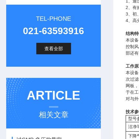
1、通
2、有
3、初
TEL-PHONE
4、高
021-63593916
结构特
本设备
控制风
查看全部
部还有
工作原
本设备
次过滤
网板，
ARTICLE
于在工
对与外
技术参
相关文章
型
洁净
下降