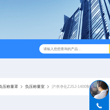
-1型风量仪
BHC-1300IIA/B3生物安全柜哪家好
SW-CJ-
负压称量罩
负压称量室
沪净净化ZJSJ-1400制药厂用负