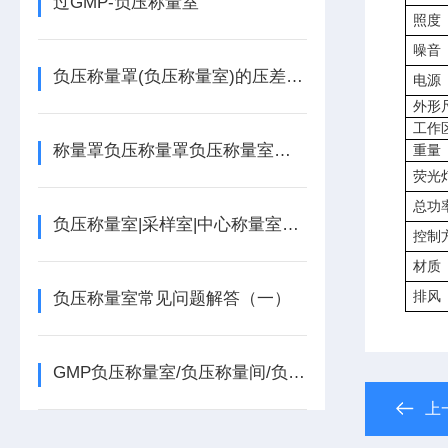
过GMP-负压称量室
照度
噪音
负压称量罩(负压称量室)的压差标准
电源
外形
工作
称量罩负压称量罩负压称量室净化等级
重量
荧光
总功
负压称量室|采样室|中心称量室几大部件组成说明参数
控制
材质
排风
负压称量室常见问题解答（一）​
GMP负压称量室/负压称量间/负压称量罩
上