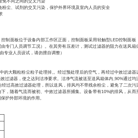
避免不同之间的交叉污染
免粉尘、试剂的交叉污染，保护外界环境及室内人员的安全
求
控制面板位于设备内部工作区正面，控制面板采用轻触型LED控制面板
需由专门人员调节工况）。在其旁有压差计，测试过滤器的阻力在送风箱
由专业人员设试，请勿擅自调整）
流中的大颗粒粉尘粒子处理掉,。经过预处理后的空气，再经过中效过滤器
效过滤器，使之达到洁净要求。洁净气流被送至送风箱体内,90%通过均
流均经过高效过滤器处理，所以送风，排风均不带残余粉尘，避免了二次污
下，随着气流而被初、中效过滤器所捕集。设备带有10%的排风，从而
到保护外部环境的作用。
）