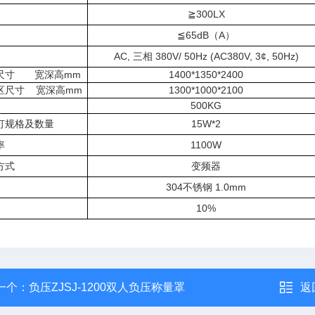
≧300LX
≦65dB（A）
AC, 三相 380V/ 50Hz (AC380V, 3¢, 50Hz)
尺寸 宽深高mm
1400*1350*2400
区尺寸 宽深高mm
1300*1000*2100
500KG
灯规格及数量
15W*2
率
1100W
方式
变频器
304不锈钢 1.0mm
10%
一个：
负压ZJSJ-1200双人负压称量罩
返