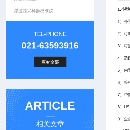
1.小
浮游菌采样器校准仪
1）外
TEL-PHONE
2）可
021-63593916
3）可连
4）适
查看全部
5）内
6）采
7）带
ARTICLE
8）U
9）全
相关文章