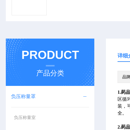
PRODUCT
详细
产品分类
品
1.
负压称量罩
区循
装，
全。
负压称量室
2.