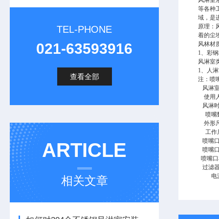
风淋室
等各种
域，是
原理：
TEL-PHONE
着的尘
021-63593916
风林材
1、彩钢
风淋室
1、人淋
查看全部
注：喷
风淋
使用
风淋
喷嘴
外形
工作
喷嘴
ARTICLE
喷嘴
喷嘴
过滤
电
相关文章