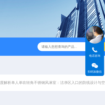
-1型风量仪
BHC-1300IIA/B3生物安全柜哪家好
SW-CJ-
电话咨询
扫码加微信
度解析单人单吹转角不锈钢风淋室：洁净区入口的防线设计与空