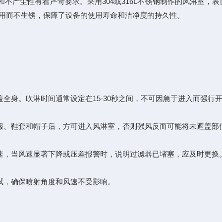
不产尘性有着严苛要求。采用304或316L不锈钢制作的风淋室，
使用而不生锈，保障了设备的使用寿命和洁净度的持久性。
全身。吹淋时间通常设定在15-30秒之间，不可因急于进入而强行
服、鞋套和帽子后，方可进入风淋室，否则强风反而可能将未遮盖部
速，当风速显著下降或压差报警时，说明过滤器已堵塞，应及时更换
拭，确保喷射角度和风速不受影响。