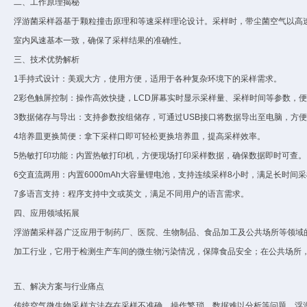
二、工作原理揭秘
浮游菌采样器基于颗粒撞击原理和等速采样理论设计。采样时，带尘菌空气以高
室内风速基本一致，确保了采样结果的准确性。
三、技术优势解析
1
手持式设计：美观大方，使用方便，适用于各种复杂环境下的采样需求。
2
彩色触屏控制：操作高效快捷，
LCD
屏幕实时显示采样量、采样时间等参数，便
3
数据储存与导出：支持参数按组储存，可通过
USB
接口将数据导出至电脑，方便
4
培养皿更换简便：拿下采样口即可轻松更换培养皿，提高采样效率。
5
热敏打印功能：内置热敏打印机，方便现场打印采样数据，确保数据即时可查。
6
交直流两用：内置
6000mAh
大容量锂电池，支持连续采样
8
小时，满足长时间采
7
多语言支持：程序支持中文或英文，满足不同用户的语言需求。
四、应用领域拓展
浮游菌采样器广泛应用于制药厂、医院、生物制品、食品加工及公共场所等领域
加工行业，它用于检测生产车间的微生物污染情况，保障食品安全；在公共场所
五、解决方案与行业痛点
传统空气微生物采样方法存在采样不准确、操作繁琐、数据难以分析等问题。浮