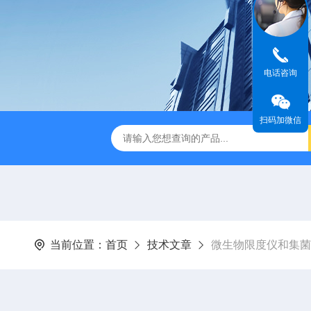
电话咨询
扫码加微信
-1型风量仪
BHC-1300IIA/B3生物安全柜哪家好
SW-CJ-
当前位置：
首页
技术文章
微生物限度仪和集菌